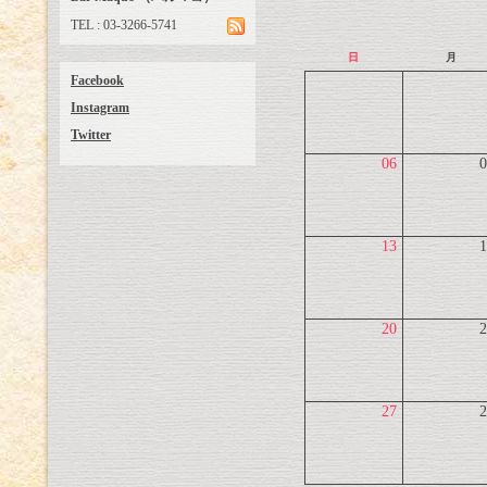
TEL : 03-3266-5741
日
月
Facebook
Instagram
Twitter
06
0
13
1
20
2
27
2