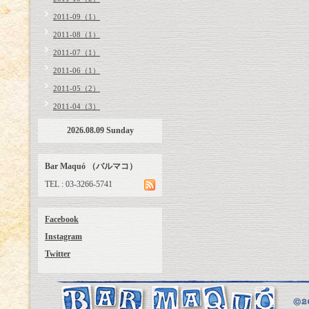
2011-09（1）
2011-08（1）
2011-07（1）
2011-06（1）
2011-05（2）
2011-04（3）
2026.08.09 Sunday
Bar Maquó （バルマコ）
TEL : 03-3266-5741
Facebook
Instagram
Twitter