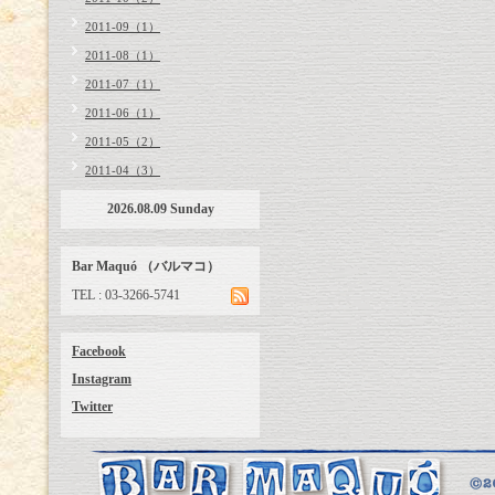
2011-09（1）
2011-08（1）
2011-07（1）
2011-06（1）
2011-05（2）
2011-04（3）
2026.08.09 Sunday
Bar Maquó （バルマコ）
TEL : 03-3266-5741
Facebook
Instagram
Twitter