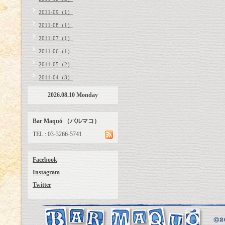
2011-09（1）
2011-08（1）
2011-07（1）
2011-06（1）
2011-05（2）
2011-04（3）
2026.08.10 Monday
Bar Maquó （バルマコ）
TEL : 03-3266-5741
Facebook
Instagram
Twitter