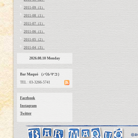
2011-09（1）
2011-08（1）
2011-07（1）
2011-06（1）
2011-05（2）
2011-04（3）
2026.08.10 Monday
Bar Maquó （バルマコ）
TEL : 03-3266-5741
Facebook
Instagram
Twitter