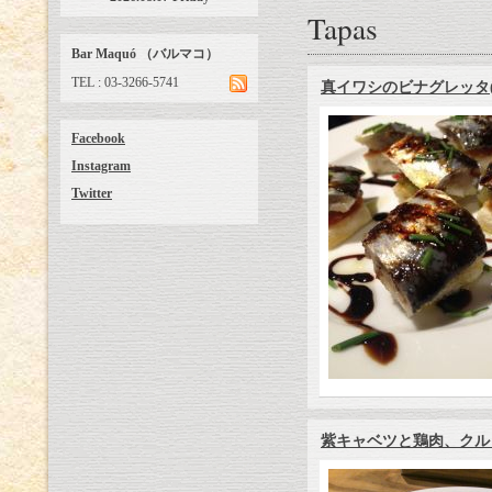
Tapas
Bar Maquó （バルマコ）
TEL : 03-3266-5741
真イワシのビナグレッタ(
Facebook
Instagram
Twitter
紫キャベツと鶏肉、クル