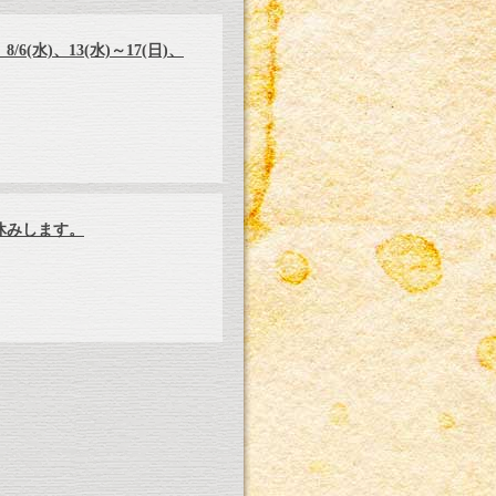
8/6(水)、13(水)～17(日)、
)お休みします。