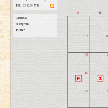
TEL : 03-3266-5741
日
月
Facebook
Instagram
Twitter
02
0
09
1
16
1
23
2