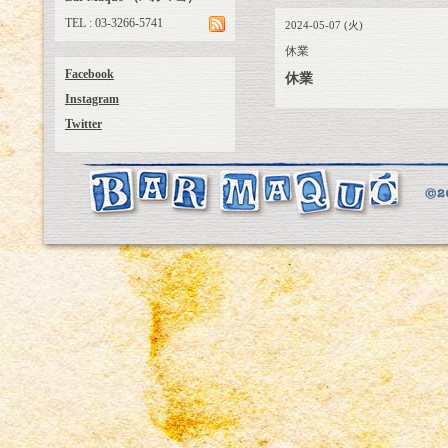
TEL : 03-3266-5741
2024-05-07 (火)
休業
Facebook
休業
Instagram
Twitter