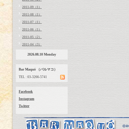
2011-09（1）
2011-08（1）
2011-07（1）
2011-06（1）
2011-05（2）
2011-04（3）
2026.08.10 Monday
Bar Maquó （バルマコ）
TEL : 03-3266-5741
Facebook
Instagram
Twitter