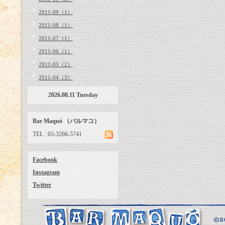
2011-09（1）
2011-08（1）
2011-07（1）
2011-06（1）
2011-05（2）
2011-04（3）
2026.08.11 Tuesday
Bar Maquó （バルマコ）
TEL : 03-3266-5741
Facebook
Instagram
Twitter