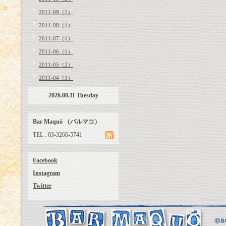
2011-09（1）
2011-08（1）
2011-07（1）
2011-06（1）
2011-05（2）
2011-04（3）
2026.08.11 Tuesday
Bar Maquó （バルマコ）
TEL : 03-3266-5741
Facebook
Instagram
Twitter