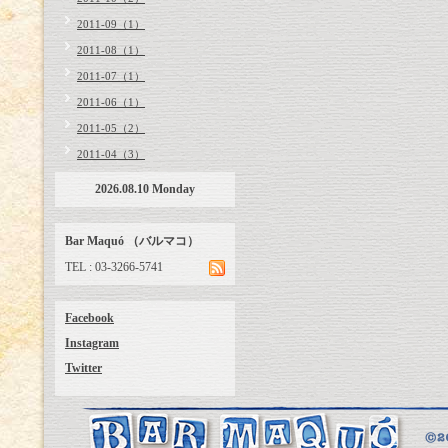
2011-09（1）
2011-08（1）
2011-07（1）
2011-06（1）
2011-05（2）
2011-04（3）
2026.08.10 Monday
Bar Maquó （バルマコ）
TEL : 03-3266-5741
Facebook
Instagram
Twitter